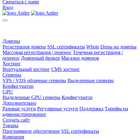
Связаться с нами
Вход
Домены
Регистрация домена
SSL сертификаты
Whois
Цены на домены
Массовая регистрация / перенос
Точечная регистрация /
перенос
Доменный брокер
Магазин доменов
Хостинг
Виртуальный хостинг
CMS хостинг
Серверы
VPS / VDS облачные серверы
Выделенные серверы
Конфигуратор
GPU
Выделенные GPU серверы
Конфигуратор
Дополнительно
Разовые услуги
Регулярные услуги
Поддержка
Тарифы на
администрирование
Создать сайт
Товары
Программное обеспечение
SSL сертификаты
Компания