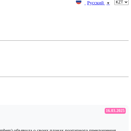
Русский
▼
16.03.2025
umbers) объявила о своих планах поэтапного прекращения