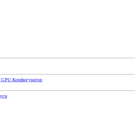
р GPU
Конфигуратор
луги