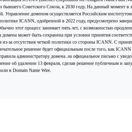
н бывшего Советского Союза, к 2030 году. На данный момент в з
ий. Управление доменом осуществляется Российским институто
о политике ICANN, одобренной в 2022 году, предусмотрено зав
Обычно этот процесс занимает пять лет, с возможностью продлен
 домена может быть сохранена при условии принятия соответс
ным из-за отсутствия четкой политики со стороны ICANN. С при
нчательное решение будет официальным после того, как ICANN 
правила администратору домена .su официальное письмо с уведом
ение об удалении 13 февраля, сделав решение публичным и запу
нили в Domain Name Wire.