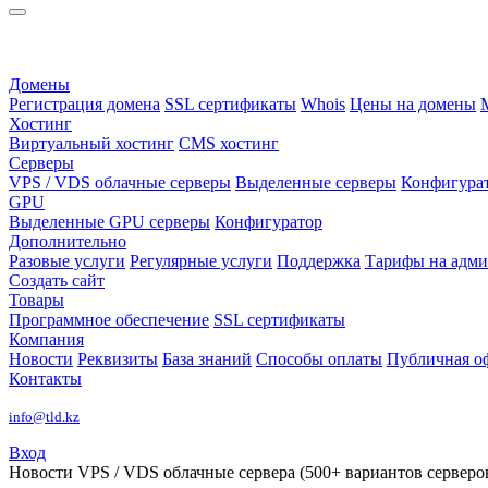
Домены
Регистрация домена
SSL сертификаты
Whois
Цены на домены
Хостинг
Виртуальный хостинг
CMS хостинг
Серверы
VPS / VDS облачные серверы
Выделенные серверы
Конфигура
GPU
Выделенные GPU серверы
Конфигуратор
Дополнительно
Разовые услуги
Регулярные услуги
Поддержка
Тарифы на адм
Создать сайт
Товары
Программное обеспечение
SSL сертификаты
Компания
Новости
Реквизиты
База знаний
Способы оплаты
Публичная о
Контакты
info@tld.kz
Вход
Новости
VPS / VDS облачные сервера (500+ вариантов серверов