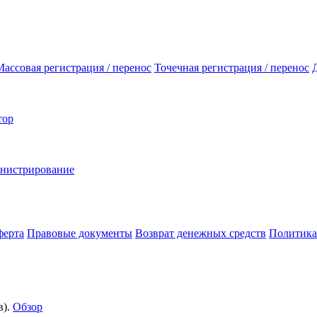
Массовая регистрация / перенос
Точечная регистрация / перенос
тор
инистрирование
ферта
Правовые документы
Возврат денежных средств
Политика
).
Обзор