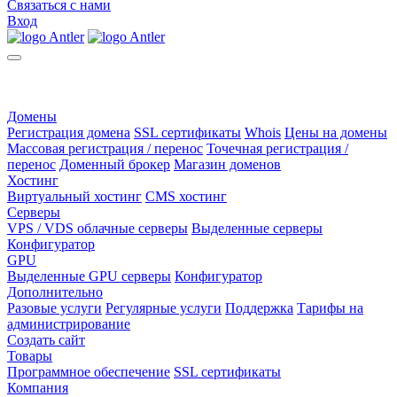
Связаться с нами
Вход
Домены
Регистрация домена
SSL сертификаты
Whois
Цены на домены
Массовая регистрация / перенос
Точечная регистрация /
перенос
Доменный брокер
Магазин доменов
Хостинг
Виртуальный хостинг
CMS хостинг
Серверы
VPS / VDS облачные серверы
Выделенные серверы
Конфигуратор
GPU
Выделенные GPU серверы
Конфигуратор
Дополнительно
Разовые услуги
Регулярные услуги
Поддержка
Тарифы на
администрирование
Создать сайт
Товары
Программное обеспечение
SSL сертификаты
Компания